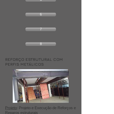
6
7
8
REFORÇO ESTRUTURAL COM
PERFIS METÁLICOS
Projeto
: Projeto e Execução de Reforços e
Reparos estruturais