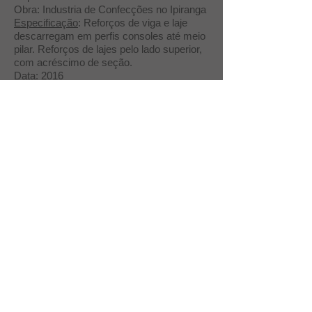
Obra: Industria de Confecções no Ipiranga
Especificação
: Reforços de viga e laje
descarregam em perfis consoles até meio
pilar. Reforços de lajes pelo lado superior,
com acréscimo de seção.
Data
: 2016
Resultado
: Reforços foram executados
sem prejuízo à produção da indústria
.
Projeto
: Projeto e Execução de Reforço de
vigas e lajes
Obra
: Condomínio residencial no Morumbi
Especificação
: Local precisou de reforço
para instalação de sala de geradores
Data
: 2016
REFORÇO DE VIGA POR
ACRÉSCIMO DE SEÇÃO